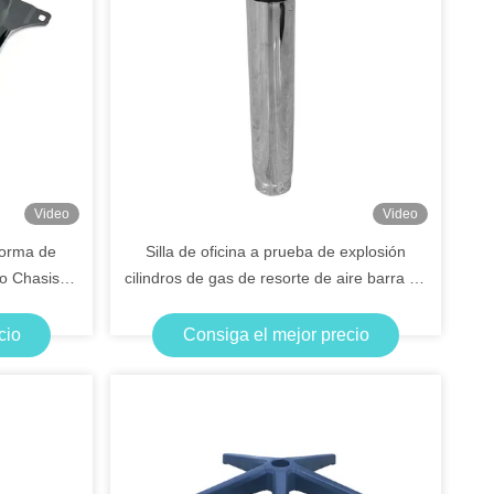
Video
Video
 forma de
Silla de oficina a prueba de explosión
o Chasis
cilindros de gas de resorte de aire barra de
presión de elevación rotativa
cio
Consiga el mejor precio