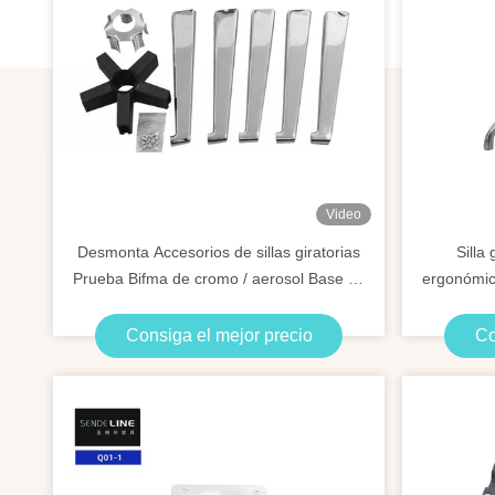
Video
Desmonta Accesorios de sillas giratorias
Silla
Prueba Bifma de cromo / aerosol Base de
ergonómic
pie de cinco estrellas
Consiga el mejor precio
Co