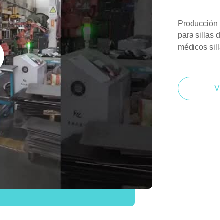
Producción p
para sillas 
médicos sill
V