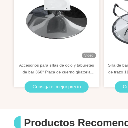
Video
Accesorios para sillas de ocio y taburetes
Silla de b
de bar 360° Placa de cuerno giratoria
de trazo 1
redonda Base giratoria de silla
Consiga el mejor precio
Co
Productos Recomen