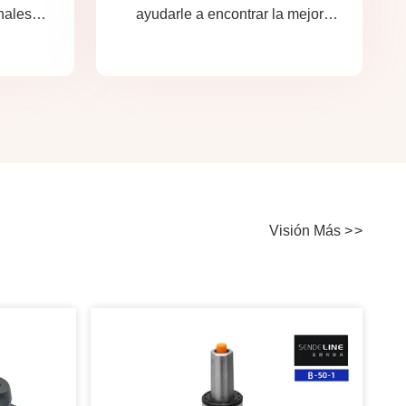
inales
ayudarle a encontrar la mejor
e su
solución para todas sus
preocupaciones.
Visión Más
>
>