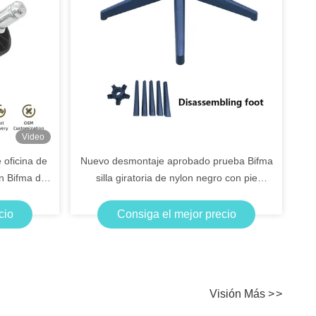
Video
 oficina de
Nuevo desmontaje aprobado prueba Bifma
n Bifma de
silla giratoria de nylon negro con pie
extraíble y ruedas
cio
Consiga el mejor precio
Visión Más
>
>