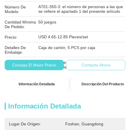
A701-350-3: el número de personas a las que
Número De
se refiere el apartado 1 del presente artículo
Modelo:
Cantidad Mínima
50 juegos
De Pedido:
USD 4.65-12.85 Pieces/set
Precio:
Detalles De
Caja de cartón, 5 PCS por caja
Embalaje:
Las condiciones de los productos incluidos en
Condiciones De
Consiga El Mejor Precio
Contacta Ahora
el presente anexo son las siguientes:
Pago:
Información Detallada
Descripción Del Producto
Información Detallada
Lugar De Origen:
Foshan, Guangdong