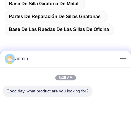
Base De Silla Giratoria De Metal
Partes De Reparación De Sillas Giratorias
Base De Las Ruedas De Las Sillas De Oficina
admin
Contacto rápido
8:35 AM
Dirección
38 Avenida Shafu, ciudad de Longjiang, distrito de Shunde,
Good day, what product are you looking for?
ciudad de Foshan, provincia de Guangdong, China
Teléfono:
86-189-0281-4284
El correo electrónico