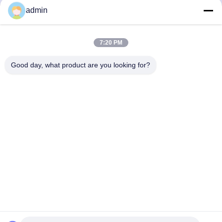
admin
Contacto rápido
7:20 PM
Dirección
38 Avenida Shafu, ciudad de Longjiang, distrito de Shunde,
Good day, what product are you looking for?
ciudad de Foshan, provincia de Guangdong, China
Teléfono:
86-189-0281-4284
El correo electrónico
mocailing@sendeline.com
Política de privacidad
|
Mapa del Sitio
| Buena calidad de
China Reemplazo de la base de la silla de oficina Proveedor. ©
de Copyright 2023-2026 Foshan Saint-Deli Household Articles