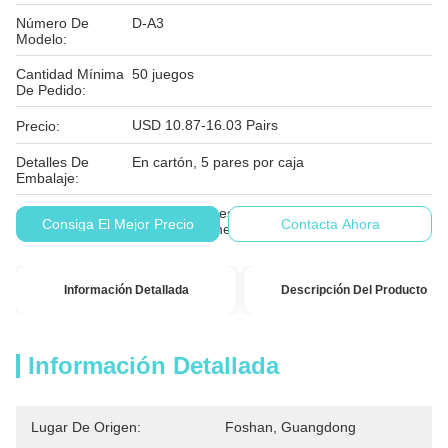
Número De
D-A3
Modelo:
Cantidad Mínima
50 juegos
De Pedido:
USD 10.87-16.03 Pairs
Precio:
Detalles De
En cartón, 5 pares por caja
Embalaje:
Las condiciones de los productos incluidos en
Condiciones De
Consiga El Mejor Precio
Contacta Ahora
el presente anexo son las siguientes:
Pago:
Información Detallada
Descripción Del Producto
Información Detallada
Lugar De Origen:
Foshan, Guangdong