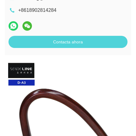
+8618902814284
Contacta ahora