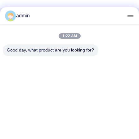
admin
Contacto rápido
1:22 AM
Dirección
38 Avenida Shafu, ciudad de Longjiang, distrito de Shunde,
Good day, what product are you looking for?
ciudad de Foshan, provincia de Guangdong, China
Teléfono:
86-189-0281-4284
El correo electrónico
mocailing@sendeline.com
Política de privacidad
|
Mapa del Sitio
| Buena calidad de