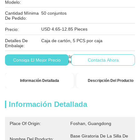
Modelo:
Cantidad Mínima
50 conjuntos
De Pedido:
USD 4.65-12.85 Pieces
Precio:
Detalles De
Caja de cartón, 5 PCS por caja
Embalaje:
El importe de la ayuda se calculará en función
Condiciones De
Consiga El Mejor Precio
Contacta Ahora
de los siguientes datos:
Pago:
Información Detallada
Descripción Del Producto
Información Detallada
Place Of Origin:
Foshan, Guangdong
Base Giratoria De La Silla De 
Nombre Del Producto: