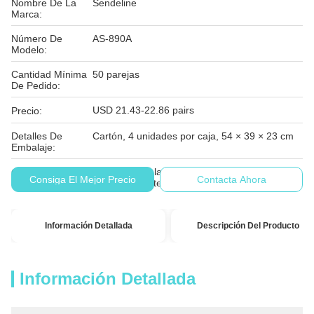
Nombre De La
Sendeline
Marca:
Número De
AS-890A
Modelo:
Cantidad Mínima
50 parejas
De Pedido:
USD 21.43-22.86 pairs
Precio:
Detalles De
Cartón, 4 unidades por caja, 54 × 39 × 23 cm
Embalaje:
El importe de la ayuda se calculará en función
Condiciones De
Consiga El Mejor Precio
Contacta Ahora
de los siguientes datos:
Pago:
Información Detallada
Descripción Del Producto
Información Detallada