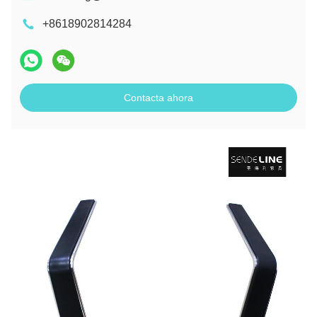
+8618902814284
Contacta ahora