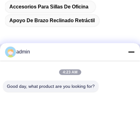
Accesorios Para Sillas De Oficina
Apoyo De Brazo Reclinado Retráctil
admin
Contacto rápido
4:23 AM
Dirección
38 Avenida Shafu, ciudad de Longjiang, distrito de Shunde,
Good day, what product are you looking for?
ciudad de Foshan, provincia de Guangdong, China
Teléfono:
86-189-0281-4284
El correo electrónico
mocailing@sendeline.com