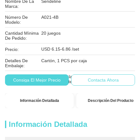
Nombre De La
Sendeline
Marca:
Número De
A021-4B
Modelo:
Cantidad Mínima
20 juegos
De Pedido:
USD 6.15-6.86 /set
Precio:
Detalles De
Cartón, 1 PCS por caja
Embalaje:
El importe de la ayuda se calculará en función
Condiciones De
Consiga El Mejor Precio
Contacta Ahora
de los siguientes datos:
Pago:
Información Detallada
Descripción Del Producto
Información Detallada