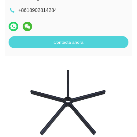
+8618902814284
Contacta ahora